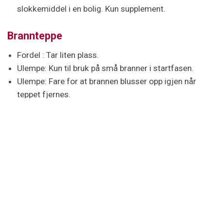
slokkemiddel i en bolig. Kun supplement.
Brannteppe
Fordel : Tar liten plass.
Ulempe: Kun til bruk på små branner i startfasen.
Ulempe: Fare for at brannen blusser opp igjen når
teppet fjernes.
Ulempe: Fare for brannskader på den som håndterer
teppet
Oppfylles minimumskravet til slokkemiddel i en
bolig? Nei, kan ikke være eneste slokkemiddel i en
bolig, men er fint tilleggsutstyr
Slokkemiddel på sprayboks
Fordel : Lett å bære, lett å bruke. Tar liten plass og