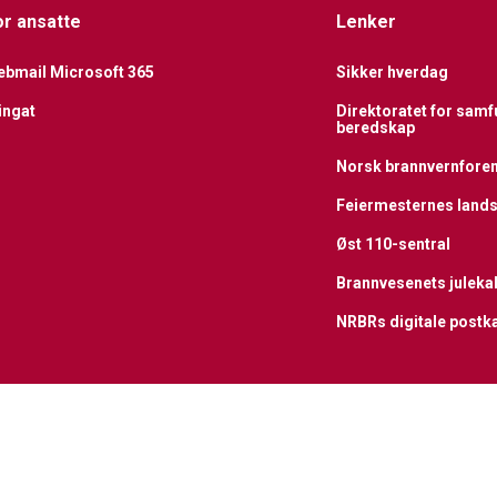
or ansatte
Lenker
bmail Microsoft 365
Sikker hverdag
ingat
Direktoratet for sam
beredskap
Norsk brannvernfore
Feiermesternes lands
Øst 110-sentral
Brannvesenets juleka
NRBRs digitale postk