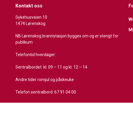
Kontakt oss
F
Sykehusveien 10
We
1474 Lørenskog
M
NB Lørenskog brannstasjon bygges om og er stengt for
publikum
Telefontid hverdager:
Sentralbordet kl. 09 – 11 og kl. 12 – 14
Andre tider romjul og påskeuke
Telefon sentralbord: 67 91 04 00
Send e-post
Digital postkasse:
https://svarut.ks.no/edialog/mottaker/976634438