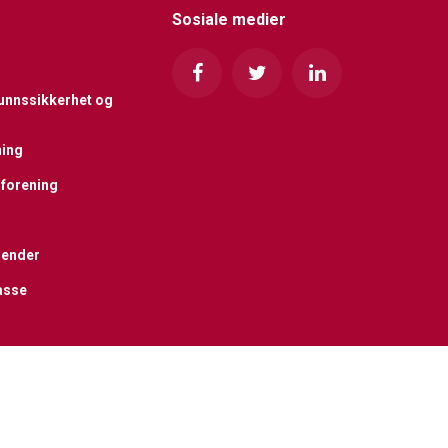
Sosiale medier
funnssikkerhet og
ning
forening
lender
asse