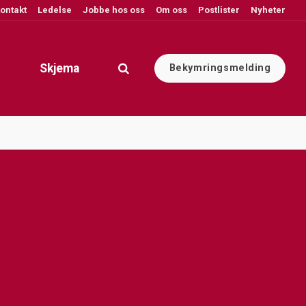
ontakt
Ledelse
Jobbe hos oss
Om oss
Postlister
Nyheter
Skjema
Bekymringsmelding