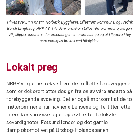
Til venstre: Linn Kristin Norbeck, Byggherre, Lillestrøm kommune, og Fredrik
Borch Lynghaug, HRP AS. Til høyre: ordfører i Lillestrøm kommune, Jørgen
Vik, klipper «snoren» - for anledningen en brannslange og et klippeverktøy
som vanligvis brukes ved bilulykker.
Lokalt preg
NRBR vil gjerne trekke frem de to flotte fondveggene
som er dekorert etter design fra en av våre ansatte på
forebyggende avdeling. Det er også morsomt at de to
møterommene har navnene Lensene og Tertitten etter
intern konkurranse og er oppkalt etter to lokale
severdigheter: Fetsund lenser og det gamle
damplokomotivet på Urskog-Hølandsbanen.