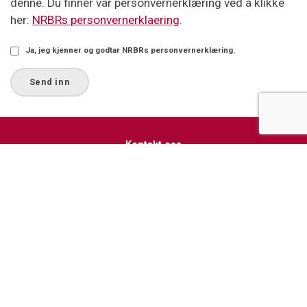
denne. Du finner vår personvernerklæring ved å klikke
her:
NRBRs personvernerklaering
.
Ja, jeg kjenner og godtar NRBRs personvernerklæring.
Kontakt oss
Sykehusveien 10
1474 Lørenskog
NB Lørenskog brannstasjon bygges om og er stengt for publikum
Telefontid hverdager:
Sentralbordet kl. 09 – 11 og kl. 12 – 14
Andre tider romjul og påskeuke
Telefon sentralbord: 67 91 04 00