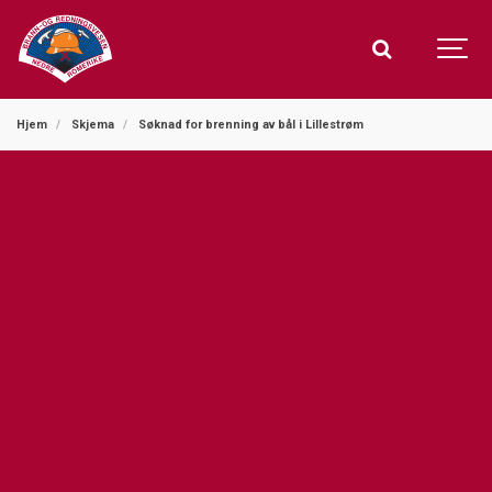
Hjem
Skjema
Søknad for brenning av bål i Lillestrøm