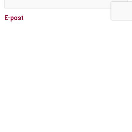
E-post
Kontakt oss
Sykehusveien 10
1474 Lørenskog
NB Lørenskog brannstasjon bygges om og er stengt for publikum