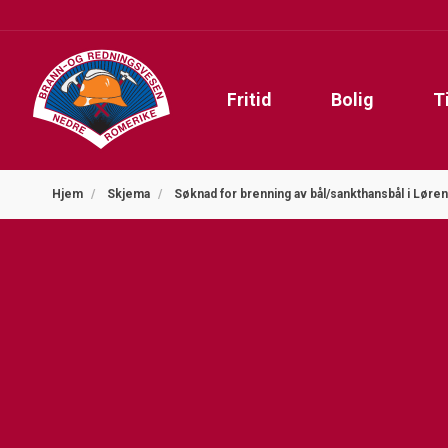
Fritid
Bolig
T
Hjem
Skjema
Søknad for brenning av bål/sankthansbål i Løre