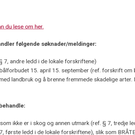
an du lese om her.
andler følgende søknader/meldinger:
 7, andre ledd i de lokale forskriftene)
ålforbudet 15. april 15. september (ref. forskrift om 
e med landbruk og å brenne fremmede skadelige arter. Me
behandle:
om ikke er i skog og annen utmark (ref. § 7, tredje led
§ 7, første ledd i de lokale forskriftene), slik s