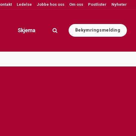
ontakt
Ledelse
Jobbe hos oss
Om oss
Postlister
Nyheter
Skjema
Bekymringsmelding