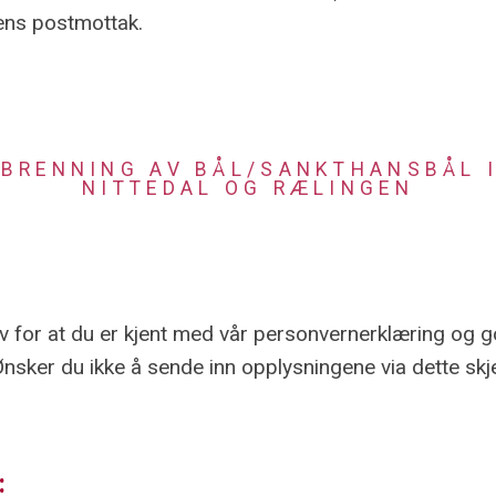
ens postmottak.
BRENNING AV BÅL/SANKTHANSBÅL 
NITTEDAL OG RÆLINGEN
 for at du er kjent med vår personvernerklæring og g
Ønsker du ikke å sende inn opplysningene via dette skj
: