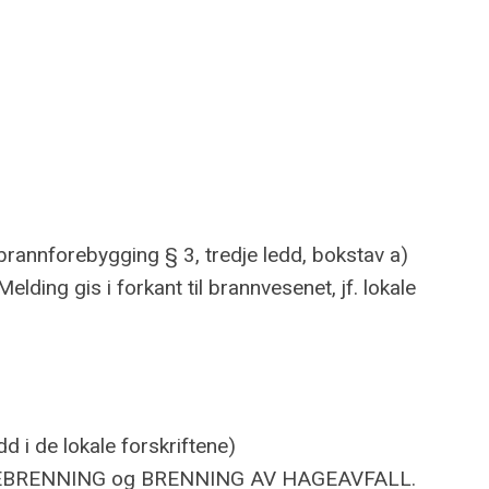
brannforebygging § 3, tredje ledd, bokstav a)
lding gis i forkant til brannvesenet, jf. lokale
d i de lokale forskriftene)
om BRÅTEBRENNING og BRENNING AV HAGEAVFALL.