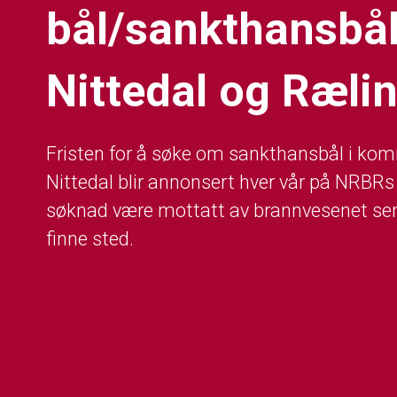
bål/sankthansbål
Nittedal og Ræli
Fristen for å søke om sankthansbål i k
Nittedal blir annonsert hver vår på NRBRs
søknad være mottatt av brannvesenet sene
finne sted.