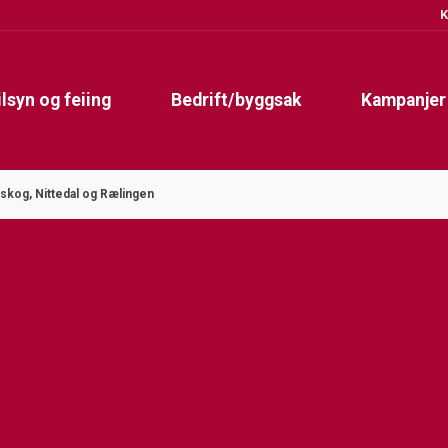
K
ilsyn og feiing
Bedrift/byggsak
Kampanjer
nskog, Nittedal og Rælingen