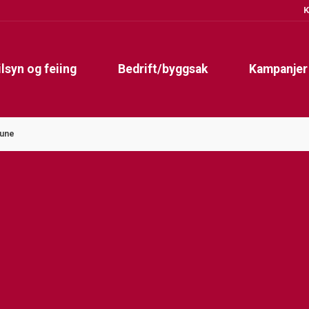
K
ilsyn og feiing
Bedrift/byggsak
Kampanjer
mune