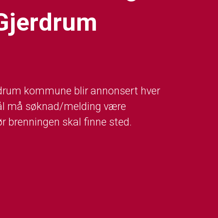
 Gjerdrum
erdrum kommune blir annonsert hver
 bål må søknad/melding være
r brenningen skal finne sted.