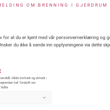
MELDING OM BRENNING I GJERDRUM
 for at du er kjent med vår personvernerklæring og g
Ønsker du ikke å sende inn opplysningene via dette skj
:
ansbål i både innmark og utmark •
eptember (ref. forskrift om
 bråte