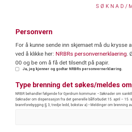
SØKNAD/
Personvern
For å kunne sende inn skjemaet må du krysse av
ved å klikke her:
NRBRs personvernerklaering
. 
00 og be om å få det tilsendt på papir.
Ja, jeg kjenner og godtar NRBRs personvernerklæring.
Type brenning det søkes/meldes om
NRBR behandler følgende for Gjerdrum kommune: • Søknader om sankth
Søknader om dispensasjon fra det generelle bålforbudet 15. april – 15. s
brannforebygging § 3, tredje ledd, bokstav a) • Meldinger om brenning av