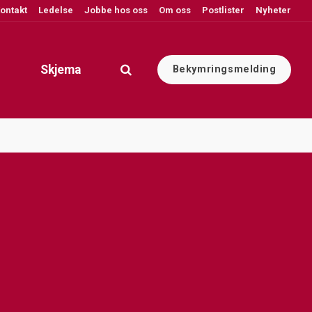
ontakt
Ledelse
Jobbe hos oss
Om oss
Postlister
Nyheter
Skjema
Bekymringsmelding