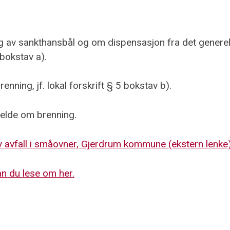
v sankthansbål og om dispensasjon fra det generelle 
 bokstav a).
enning, jf. lokal forskrift § 5 bokstav b).
melde om brenning.
av avfall i småovner, Gjerdrum kommune (ekstern lenke)
an du lese om her.