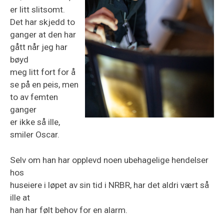
er litt slitsomt.
Det har skjedd to
ganger at den har
gått når jeg har
bøyd
meg litt fort for å
se på en peis, men
to av femten
ganger
er ikke så ille,
smiler Oscar.
Selv om han har opplevd noen ubehagelige hendelser
hos
huseiere i løpet av sin tid i NRBR, har det aldri vært så
ille at
han har følt behov for en alarm.