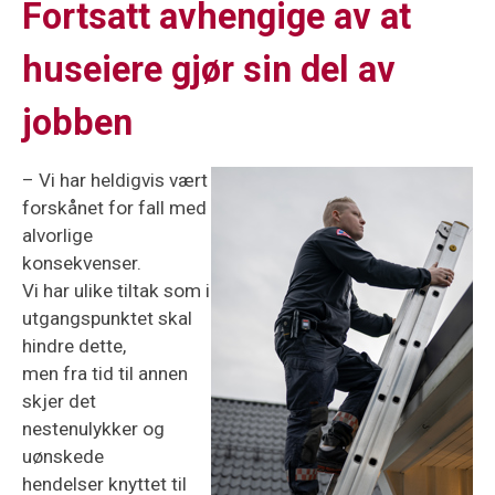
Fortsatt avhengige av at
huseiere gjør sin del av
jobben
– Vi har heldigvis vært
forskånet for fall med
alvorlige
konsekvenser.
Vi har ulike tiltak som i
utgangspunktet skal
hindre dette,
men fra tid til annen
skjer det
nestenulykker og
uønskede
hendelser knyttet til