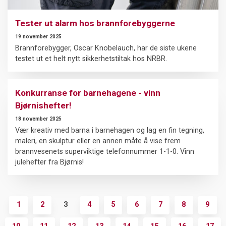
Tester ut alarm hos brannforebyggerne
19 november 2025
Brannforebygger, Oscar Knobelauch, har de siste ukene
testet ut et helt nytt sikkerhetstiltak hos NRBR.
Konkurranse for barnehagene - vinn
Bjørnishefter!
18 november 2025
Vær kreativ med barna i barnehagen og lag en fin tegning,
maleri, en skulptur eller en annen måte å vise frem
brannvesenets superviktige telefonnummer 1-1-0. Vinn
julehefter fra Bjørnis!
1
2
3
4
5
6
7
8
9