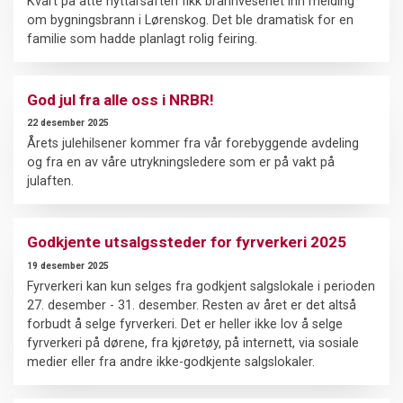
Kvart på åtte nyttårsaften fikk brannvesenet inn melding
om bygningsbrann i Lørenskog. Det ble dramatisk for en
familie som hadde planlagt rolig feiring.
God jul fra alle oss i NRBR!
22 desember 2025
Årets julehilsener kommer fra vår forebyggende avdeling
og fra en av våre utrykningsledere som er på vakt på
julaften.
Godkjente utsalgssteder for fyrverkeri 2025
19 desember 2025
Fyrverkeri kan kun selges fra godkjent salgslokale i perioden
27. desember - 31. desember. Resten av året er det altså
forbudt å selge fyrverkeri. Det er heller ikke lov å selge
fyrverkeri på dørene, fra kjøretøy, på internett, via sosiale
medier eller fra andre ikke-godkjente salgslokaler.