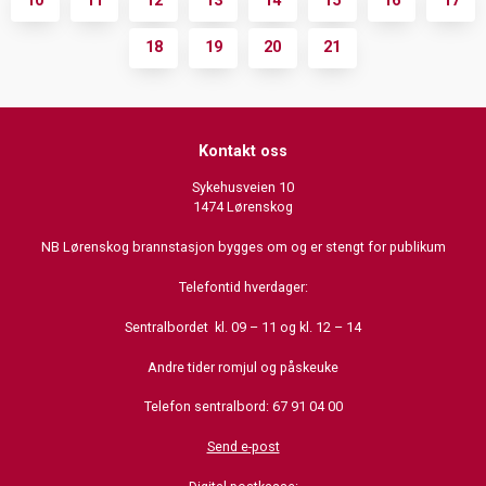
10
11
12
13
14
15
16
17
18
19
20
21
Kontakt oss
Sykehusveien 10
1474 Lørenskog
NB Lørenskog brannstasjon bygges om og er stengt for publikum
Telefontid hverdager:
Sentralbordet kl. 09 – 11 og kl. 12 – 14
Andre tider romjul og påskeuke
Telefon sentralbord: 67 91 04 00
Send e-post