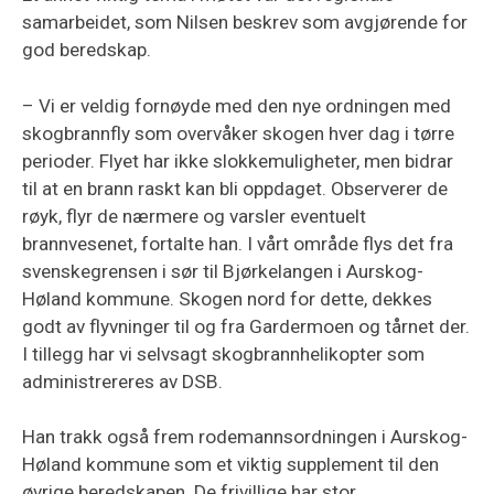
samarbeidet, som Nilsen beskrev som avgjørende for
god beredskap.
– Vi er veldig fornøyde med den nye ordningen med
skogbrannfly som overvåker skogen hver dag i tørre
perioder. Flyet har ikke slokkemuligheter, men bidrar
til at en brann raskt kan bli oppdaget. Observerer de
røyk, flyr de nærmere og varsler eventuelt
brannvesenet, fortalte han. I vårt område flys det fra
svenskegrensen i sør til Bjørkelangen i Aurskog-
Høland kommune. Skogen nord for dette, dekkes
godt av flyvninger til og fra Gardermoen og tårnet der.
I tillegg har vi selvsagt skogbrannhelikopter som
administrereres av DSB. ​
Han trakk også frem rodemannsordningen i Aurskog-
Høland kommune som et viktig supplement til den
øvrige beredskapen. De frivillige har stor