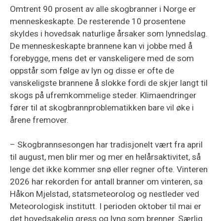
Omtrent 90 prosent av alle skogbranner i Norge er
menneskeskapte. De resterende 10 prosentene
skyldes i hovedsak naturlige årsaker som lynnedslag.
De menneskeskapte brannene kan vi jobbe med å
forebygge, mens det er vanskeligere med de som
oppstår som følge av lyn og disse er ofte de
vanskeligste brannene å slokke fordi de skjer langt til
skogs på ufremkommelige steder. Klimaendringer
fører til at skogbrannproblematikken bare vil øke i
årene fremover.
– Skogbrannsesongen har tradisjonelt vært fra april
til august, men blir mer og mer en helårsaktivitet, så
lenge det ikke kommer snø eller regner ofte. Vinteren
2026 har rekorden for antall branner om vinteren, sa
Håkon Mjelstad, statsmeteorolog og nestleder ved
Meteorologisk institutt. I perioden oktober til mai er
det hovedsakelig gress og lyng som brenner. Særlig