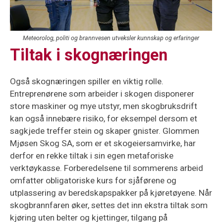
Meteorolog, politi og brannvesen utveksler kunnskap og erfaringer
Tiltak i skognæringen
Også skognæringen spiller en viktig rolle.
Entreprenørene som arbeider i skogen disponerer
store maskiner og mye utstyr, men skogbruksdrift
kan også innebære risiko, for eksempel dersom et
sagkjede treffer stein og skaper gnister. Glommen
Mjøsen Skog SA, som er et skogeiersamvirke, har
derfor en rekke tiltak i sin egen metaforiske
verktøykasse. Forberedelsene til sommerens arbeid
omfatter obligatoriske kurs for sjåførene og
utplassering av beredskapspakker på kjøretøyene. Når
skogbrannfaren øker, settes det inn ekstra tiltak som
kjøring uten belter og kjettinger, tilgang på