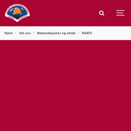
Hjem
Om oss
Brannstasjoner og utstyr
KOAF2