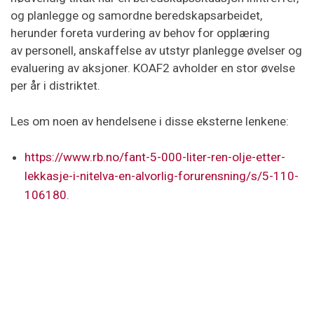
og planlegge og samordne beredskapsarbeidet,
herunder foreta vurdering av behov for opplæring
av personell, anskaffelse av utstyr planlegge øvelser og
evaluering av aksjoner.​ KOAF2 avholder en stor øvelse
per år i distriktet.
Les om noen av hendelsene i disse eksterne lenkene:
https://www.rb.no/fant-5-000-liter-ren-olje-etter-
lekkasje-i-nitelva-en-alvorlig-forurensning/s/5-110-
106180
.
Nyheter, Jessheim | Propanlekkasje på Jessheim –
ber folk holde avstand (rb.no)
Kontakt oss