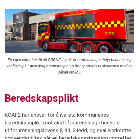
En egen container til alt CBRNE- og akutt forurensningsutstyr befinner seg
vanligvis på Lørenskog brannstasjon og transporteres til skadested med en
såkalt krokbil.
Beredskapsplikt
KOAF2 har ansvar for å ivareta kommunenes
beredskapsplikt mot akutt forurensning i henhold
til forurensningslovens § 44, 2 ledd​, og skal iverksette
nødvendig tiltak når en beredskapssituasjon inntreffer​,