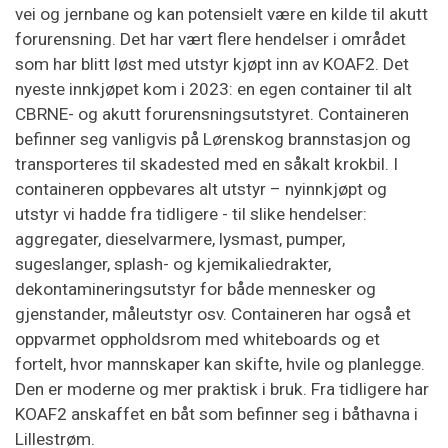
vei og jernbane og kan potensielt være en kilde til akutt
forurensning. Det har vært flere hendelser i området
som har blitt løst med utstyr kjøpt inn av KOAF2. Det
nyeste innkjøpet kom i 2023: en egen container til alt
CBRNE- og akutt forurensningsutstyret. Containeren
befinner seg vanligvis på Lørenskog brannstasjon og
transporteres til skadested med en såkalt krokbil. I
containeren oppbevares alt utstyr – nyinnkjøpt og
utstyr vi hadde fra tidligere - til slike hendelser:
aggregater, dieselvarmere, lysmast, pumper,
sugeslanger, splash- og kjemikaliedrakter,
dekontamineringsutstyr for både mennesker og
gjenstander, måleutstyr osv. Containeren har også et
oppvarmet oppholdsrom med whiteboards og et
fortelt, hvor mannskaper kan skifte, hvile og planlegge.
Den er moderne og mer praktisk i bruk. Fra tidligere har
KOAF2 anskaffet en båt som befinner seg i båthavna i
Lillestrøm.