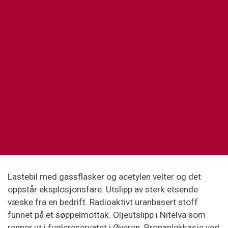
Lastebil med gassflasker og acetylen velter og det
oppstår eksplosjonsfare. Utslipp av sterk etsende
væske fra en bedrift. Radioaktivt uranbasert stoff
funnet på et søppelmottak. Oljeutslipp i Nitelva som
renner ut i fuglereservatet i Øyeren. Propanlekkasje ved