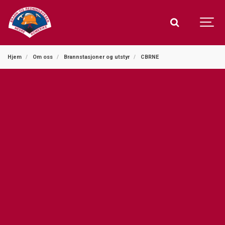
Hjem
Om oss
Brannstasjoner og utstyr
CBRNE