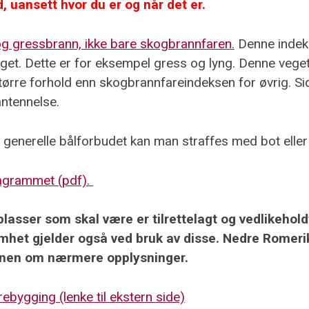
d, uansett hvor du er og når det er.
- og gressbrann, ikke bare skogbrannfaren.
Denne indeks
aget. Dette er for eksempel gress og lyng. Denne veget
tørre forhold enn skogbrannfareindeksen for øvrig. Si
 antennelse.
 generelle bålforbudet kan man straffes med bot eller
diagrammet (pdf).
plasser som skal være er tilrettelagt og vedlikeho
mhet gjelder også ved bruk av disse. Nedre Romeri
unen om nærmere opplysninger.
rebygging (lenke til ekstern side)