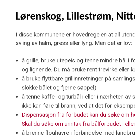
Lørenskog, Lillestrøm, Ni
I disse kommunene er hovedregelen at all utendø
sviing av halm, gress eller lyng. Men det er lov:
å grille, bruke utepeis og tenne mindre bål 
og lignende. Du må bruke rent trevirke eller ku
å bruke flyttbare grillinnretninger på samli
slokke bålet og fjerne søppel)
å tenne kaffe- og turbål i eller i nærheten a
ikke kan føre til brann, ved at det for eksemp
Dispensasjon fra forbudet kan du søke om h
Skal du søke om unntak fra bålforbudet i el
å brenne floghavre i forbindelse med landbr