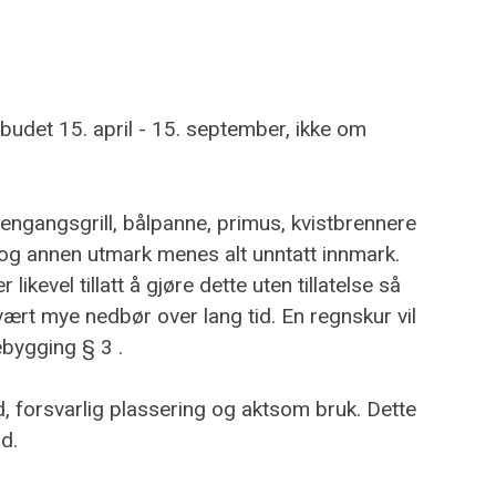
det 15. april - 15. september, ikke om
t engangsgrill, bålpanne, primus, kvistbrennere
 og annen utmark menes alt unntatt innmark.
kevel tillatt å gjøre dette uten tillatelse så
vært mye nedbør over lang tid. En regnskur vil
ebygging § 3 .
old, forsvarlig plassering og aktsom bruk. Dette
d.