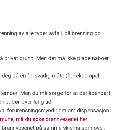
nning av alle typer avfall, bålbrenning og
på privat grunn. Men det må ikke plage naboer
r deg på en forsvarlig måte (for eksempel
september. Men du må sørge for at det åpenbart
e nedbør over lang tid.
al forurensningsmyndighet om dispensasjon.
ommune, må du søke brannvesenet her.
 til brannvesenet på samme skjema som over.