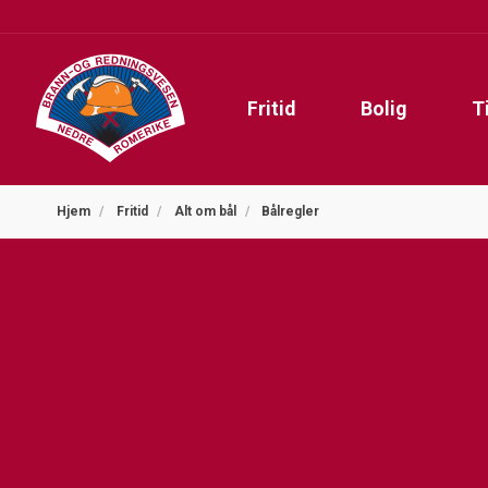
Fritid
Bolig
T
Hjem
Fritid
Alt om bål
Bålregler