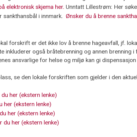
å elektronisk skjema her.
Unntatt Lillestrøm: Her sø
r sankthansbål i innmark.
Ønsker du å brenne sankthan
al forskrift er det ikke lov å brenne hageavfall, jf. lok
tte inkluderer også bråtebrenning og annen brenning i
nes ansvarlige for helse og miljø kan gi dispensasjon
lass, se den lokale forskriften som gjelder i den akt
 du her (ekstern lenke)
u her (ekstern lenke)
du her (ekstern lenke)
 du her (ekstern lenke)