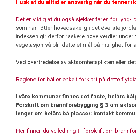
Husk at du alltid er ansvarlig når du tenner il
Det er viktig at du også sjekker faren for lyng
som har røtter hovedsakelig i det øverste jordl
indeksen gir derfor raskere høye verdier under 
vegetasjon så blir dette et mål på mulighet for
Ved overtredelse av aktsomhetsplikten eller det
Reglene for bål er enkelt forklart på dette flyt
I våre kommuner finnes det faste, helårs bål
Forskrift om brannforebygging § 3 om aktso
lenger om helårs bålplasser: kontakt komm
Her finner du veiledning til forskrift om brannfo