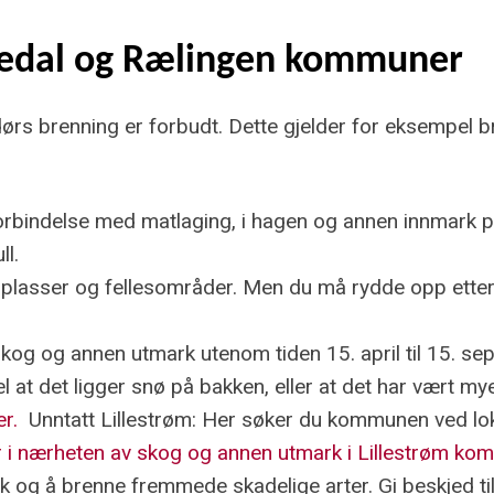
ttedal og Rælingen kommuner
rs brenning er forbudt. Dette gjelder for eksempel bre
i forbindelse med matlaging, i hagen og annen innmark 
ll.
ngsplasser og fellesområder. Men du må rydde opp ette
v skog og annen utmark utenom tiden 15. april til 15. 
el at det ligger snø på bakken, eller at det har vært my
er.
Unntatt Lillestrøm: Her søker du k
ommunen ved lok
ler i nærheten av skog og annen utmark i Lillestrøm k
uk og å brenne fremmede skadelige arter. Gi beskjed