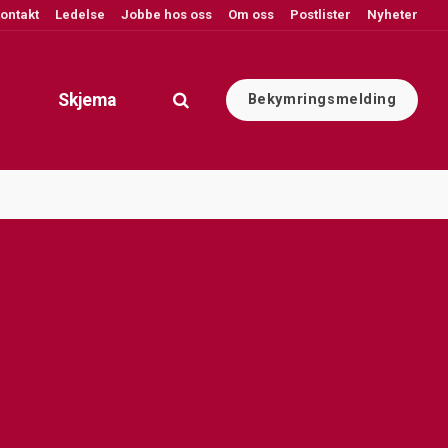
ontakt
Ledelse
Jobbe hos oss
Om oss
Postlister
Nyheter
Skjema
Bekymringsmelding