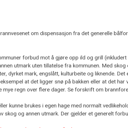
nvesenet om dispensasjon fra det generelle bålforbu
 kommuner forbud mot å gjøre opp ild og grill (inkluder
 annen utmark uten tillatelse fra kommunen. Med skog
dyrket mark, engslått, kulturbeite og liknende. Det er li
eksempel at det ligger snø på bakken eller at det har 
e mye regn over flere dager. Se forskrift om brannfor
 tilfeller kunne brukes i egen hage med normalt vedlikeh
 av skog og annen utmark. Der gjelder et generelt forbu